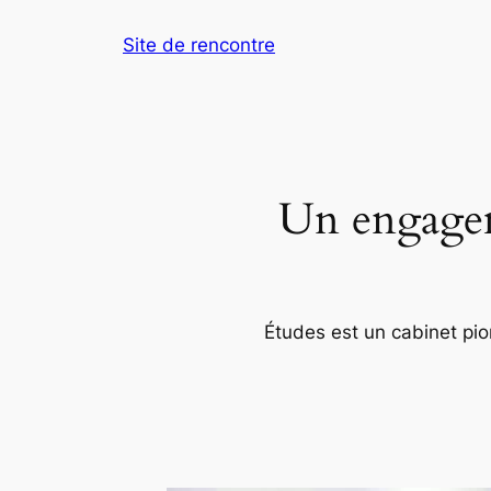
Aller
Site de rencontre
au
contenu
Un engageme
Études est un cabinet pion