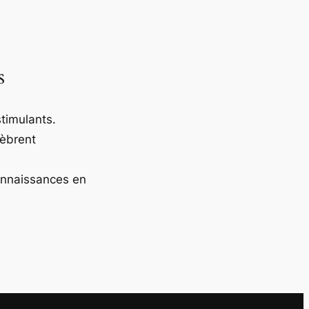
s
timulants.
lèbrent
onnaissances en