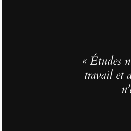
« Études no
travail et
n’