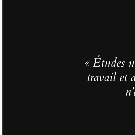
« Études no
travail et
n’