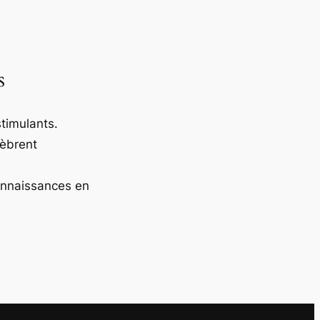
s
timulants.
lèbrent
onnaissances en