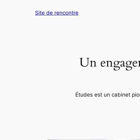
Aller
Site de rencontre
au
contenu
Un engageme
Études est un cabinet pion